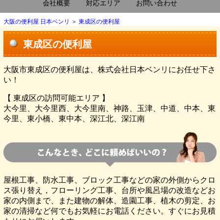
会社概要
対応エリア
お問い合わせ
大阪の便利屋 日本ベンリ
＞
東成区の便利屋
東成区の便利屋
大阪市東成区の
便利屋
は、株式会社日本ベンリにお任せ下さ
い！
【
東成区
の訪問可能エリア 】
大今里、大今里西、大今里南、神路、玉津、中道、中本、東
今里、東小橋、東中本、深江北、深江南
屋根工事、防水工事、ブロック工事などの家の外側からクロ
ス張り替え，フローリング工事、台所や風呂場の改造などお
家の内側まで、また建物の解体、造園工事、植木の剪定、お
家の清掃など何でもお気軽にお電話ください。すぐにお見積