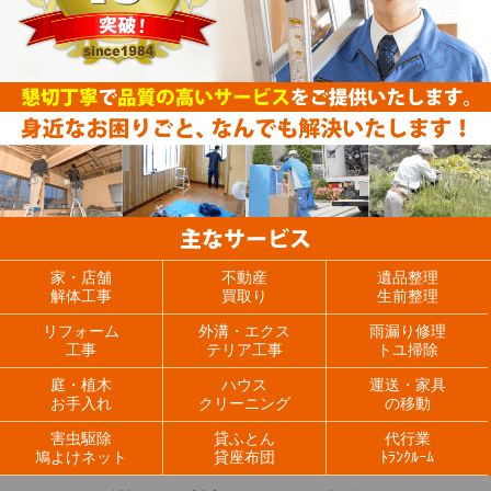
家・店舗
不動産
遺品整理
解体工事
買取り
生前整理
リフォーム
外溝・エクス
雨漏り修理
工事
テリア工事
トユ掃除
庭・植木
ハウス
運送・家具
お手入れ
クリーニング
の移動
害虫駆除
貸ふとん
代行業
鳩よけネット
貸座布団
ﾄﾗﾝｸﾙｰﾑ